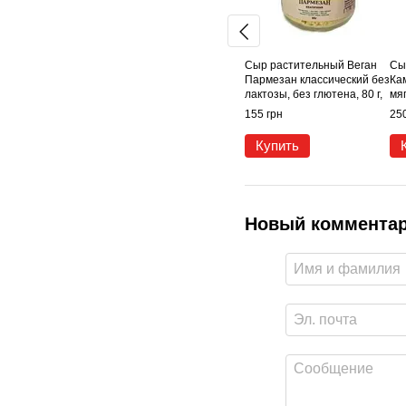
Сыр растительный Веган
Сы
Пармезан классический без
Ка
лактозы, без глютена, 80 г,
мяг
Manteca
вег
155 грн
250
Купить
Новый коммента