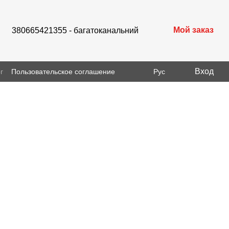
Мой заказ
380665421355 - багатоканальний
Вход
г
Пользовательское соглашение
Рус