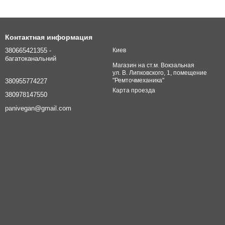
Контактная информация
380665421355 -
Киев
багатоканальний
Магазин на ст.м. Вокзальная
ул. В. Липковского, 1, помещение
"Ремточмеханика"
380955774227
Карта проезда
380978147550
panivegan@gmail.com