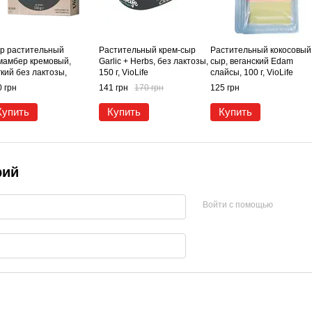
р растительный
Растительный крем-сыр
Растительный кокосовый
мамбер кремовый,
Garlic + Herbs, без лактозы,
сыр, веганский Edam
кий без лактозы,
150 г, VioLife
слайсы, 100 г, VioLife
анский, 150 г, VioLife
 грн
141 грн
170 грн
125 грн
Купить
Купить
Купить
рий
Войти с помощью