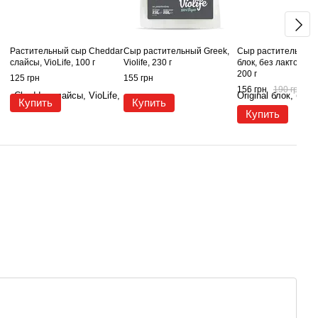
Растительный сыр Cheddar
Сыр растительный Greek,
Сыр растительный O
слайсы, VioLife, 100 г
Violife, 230 г
блок, без лактозы, V
200 г
125 грн
155 грн
156 грн
190 грн
Купить
Купить
Купить