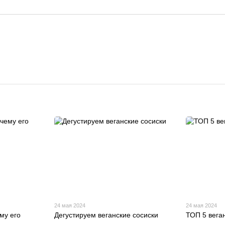
24 мая 2024
24 мая 2024
му его
Дегустируем веганские сосиски
ТОП 5 вега