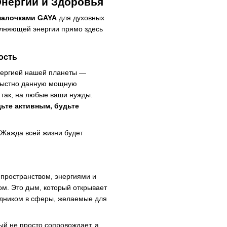
Энергии и Здоровья
палочками GAYA
для духовных
полняющей энергии прямо здесь
ость
энергией нашей планеты —
корыстно данную мощную
 так, на любые ваши нужды.
ьте активным, будьте
 Жажда всей жизни будет
 пространством, энергиями и
м. Это дым, который открывает
одником в сферы, желаемые для
ый не просто сопровождает, а