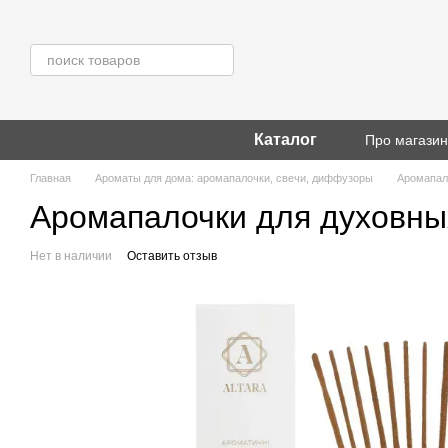
Перейти к основному контенту
Каталог
Про магази
Главная
Ароматы для дома: аромапалочки, свечи, диффузоры
Аромапал
Аромапалочки для духовны
Нет в наличии
Оставить отзыв