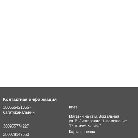
Контактная информация
380665421355 -
Киев
багатоканальний
Магазин на ст.м. Вокзальная
ул. В. Липковского, 1, помещение
"Ремточмеханика"
380955774227
Карта проезда
380978147550