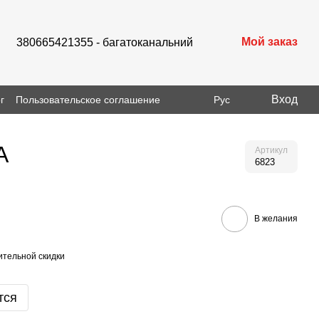
Мой заказ
380665421355 - багатоканальний
Вход
г
Пользовательское соглашение
Рус
A
Артикул
6823
В желания
тельной скидки
тся