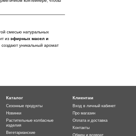
герметичном контейнере, чтобы
той смесью натуральных
ит из
эфирных масел и
е создают уникальный аромат
Каталог
Клиентам
Сезонные продукты
Вход в личный кабинет
Новинки
Про магазин
Растительные колбасные
Оплата и доставка
изделия
Контакты
Вегетарианские
Обмен и возврат