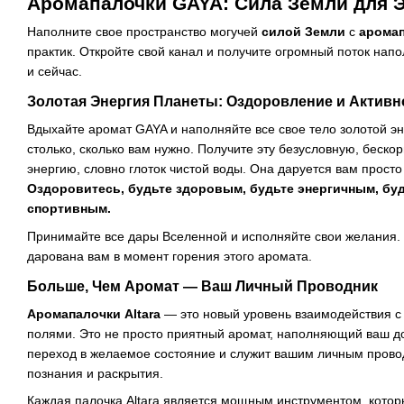
Аромапалочки GAYA: Сила Земли для 
Наполните свое пространство могучей
силой Земли
с
арома
практик. Откройте свой канал и получите огромный поток на
и сейчас.
Золотая Энергия Планеты: Оздоровление и Активн
Вдыхайте аромат GAYA и наполняйте все свое тело золотой 
столько, сколько вам нужно. Получите эту безусловную, бес
энергию, словно глоток чистой воды. Она даруется вам просто
Оздоровитесь, будьте здоровым, будьте энергичным, буд
спортивным.
Принимайте все дары Вселенной и исполняйте свои желания.
дарована вам в момент горения этого аромата.
Больше, Чем Аромат — Ваш Личный Проводник
Аромапалочки Altara
— это новый уровень взаимодействия с
полями. Это не просто приятный аромат, наполняющий ваш до
переход в желаемое состояние и служит вашим личным пров
познания и раскрытия.
Каждая палочка Altara является мощным инструментом, котор