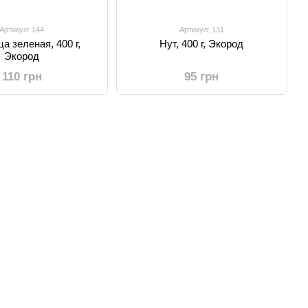
Артикул: 144
Артикул: 131
а зеленая, 400 г,
Нут, 400 г, Экород
Экород
110 грн
95 грн