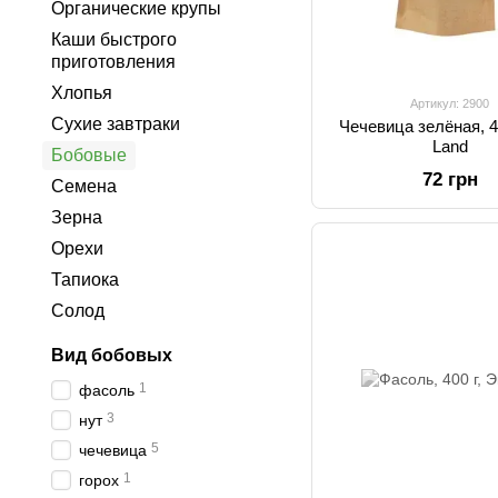
Органические крупы
Каши быстрого
приготовления
Хлопья
Артикул: 2900
Сухие завтраки
Чечевица зелёная, 40
Land
Бобовые
72 грн
Семена
Зерна
Орехи
Тапиока
Солод
Вид бобовых
1
фасоль
3
нут
5
чечевица
1
горох