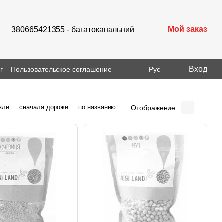
Мой заказ
380665421355 - багатоканальний
Вход
г
Пользовательское соглашение
Рус
вле
сначала дороже
по названию
Отображение: