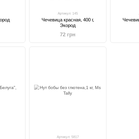
Артикул: 145
кород
Чечевица красная, 400 г,
Чечевиц
Экород
72 грн
Артикул: 5817