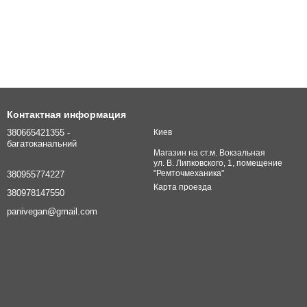
Контактная информация
380665421355 -
Киев
багатоканальний
Магазин на ст.м. Вокзальная
ул. В. Липковского, 1, помещение
"Ремточмеханика"
380955774227
Карта проезда
380978147550
panivegan@gmail.com