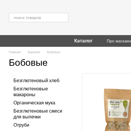
Перейти к основному контенту
Каталог
Про магази
Главная
Бакалея
Бобовые
Бобовые
Безглютеновый хлеб
Безглютеновые
макароны
Органическая мука
Безглютеновые смеси
для выпечки
Отруби