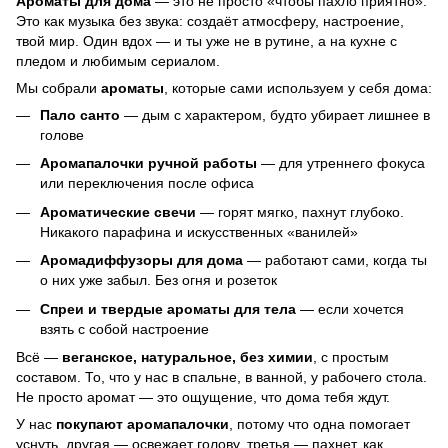
Ароматы для дома
— это не просто «чтобы пахло приятно».
Это как музыка без звука: создаёт атмосферу, настроение,
твой мир. Один вдох — и ты уже не в рутине, а на кухне с
пледом и любимым сериалом.
Мы собрали
ароматы
, которые сами используем у себя дома:
Пало санто
— дым с характером, будто убирает лишнее в
голове
Аромапалочки ручной работы
— для утреннего фокуса
или переключения после офиса
Ароматические свечи
— горят мягко, пахнут глубоко.
Никакого парафина и искусственных «ванилей»
Аромадиффузоры для дома
— работают сами, когда ты
о них уже забыл. Без огня и розеток
Спреи и твердые ароматы для тела
— если хочется
взять с собой настроение
Всё —
веганское, натуральное, без химии
, с простым
составом. То, что у нас в спальне, в ванной, у рабочего стола.
Не просто аромат — это ощущение, что дома тебя ждут.
У нас
покупают аромапалочки
, потому что одна помогает
уснуть, другая — освежает голову, третья — пахнет, как