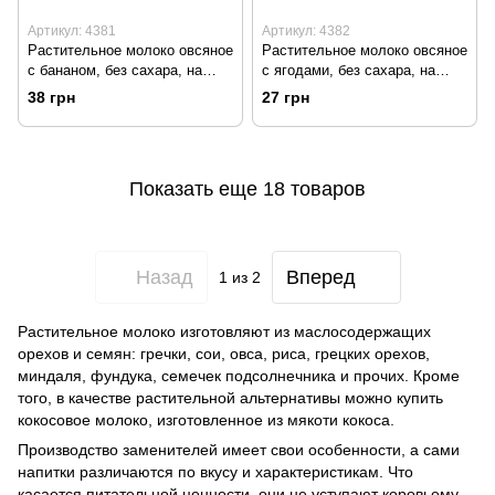
Артикул: 4381
Артикул: 4382
Растительное молоко овсяное
Растительное молоко овсяное
с бананом, без сахара, на
с ягодами, без сахара, на
стевии, 250 мл, Vega Milk
стевии, 250 мл, Vega Milk
38 грн
27 грн
Показать еще 18 товаров
Назад
Вперед
1
из 2
Растительное молоко изготовляют из маслосодержащих
орехов и семян: гречки, сои, овса, риса, грецких орехов,
миндаля, фундука, семечек подсолнечника и прочих. Кроме
того, в качестве растительной альтернативы можно купить
кокосовое молоко, изготовленное из мякоти кокоса.
Производство заменителей имеет свои особенности, а сами
напитки различаются по вкусу и характеристикам. Что
касается питательной ценности, они не уступают коровьему