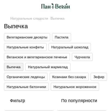
Натуральные сладости
Выпечка
Выпечка
Вегетарианские десерты
Пастила
Натуральные конфеты
Натуральный шоколад
Веганское и вегетарианское печенье
Чурчхела
Выпечка
Натуральный мармелад
Органические леденцы
Козинаки без сахара
Зефир
Натуральные батончики
Натуральное мороженное
Фильтр
По популярности