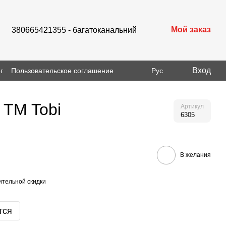
Мой заказ
380665421355 - багатоканальний
Вход
г
Пользовательское соглашение
Рус
 TM Tobi
Артикул
6305
В желания
тельной скидки
тся