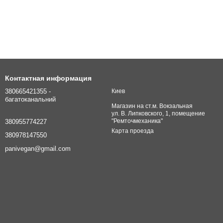
Контактная информация
380665421355 -
Киев
багатоканальний
Магазин на ст.м. Вокзальная
ул. В. Липковского, 1, помещение
"Ремточмеханика"
380955774227
Карта проезда
380978147550
panivegan@gmail.com