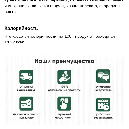
Трава и листья:
мяты перечной, котовника лимонного, иван-
чая, крапивы, липы, календулы, хвоща полевого, споредины,
вишни.
Калорийность
Что касается калорийности, на 100 г продукта приходится
143,2 ккал.