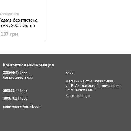
Артикул: 328
astas без глютена,
озы, 200 г, Gullon
137 грн
Контактная информация
380665421355 -
Киев
багатоканальний
Магазин на ст.м. Вокзальная
ул. В. Липковского, 1, помещение
"Ремточмеханика"
380955774227
Карта проезда
380978147550
panivegan@gmail.com