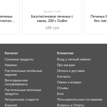
Артикул: 4144
печенье
Безглютеновое печенье с
Печенье P
 глютена,
какао, 200 г, Gullon
без лакт
189 грн
Каталог
Клиентам
Сезонные продукты
Вход в личный кабинет
Новинки
Про магазин
Растительные колбасные
Оплата и доставка
изделия
Контакты
Вегетарианские
Обмен и возврат
полуфабрикаты
Отзывы
Растительные молочные
продукты
Блог
Натуральные сладости
Пользовательское соглашение
Бакалея
Вопросы и Ответы