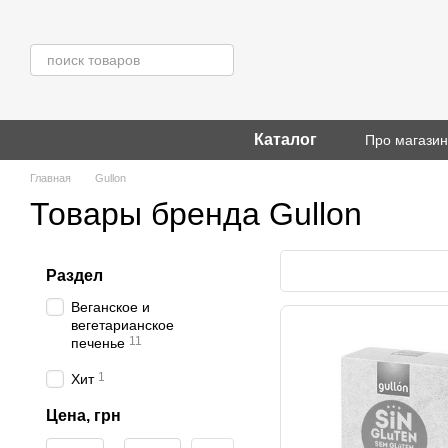
Перейти к основному контенту
Каталог
Про магази
Главная
Gullon
Товары бренда Gullon
Раздел
Веганское и
вегетарианское
11
печенье
1
Хит
Цена, грн
От Цена, грн
До Цена, грн