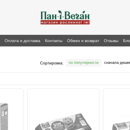
н
Оплата и доставка
Контакты
Обмен и возврат
Отзывы
Бло
по популярности
сначала деше
Сортировка: