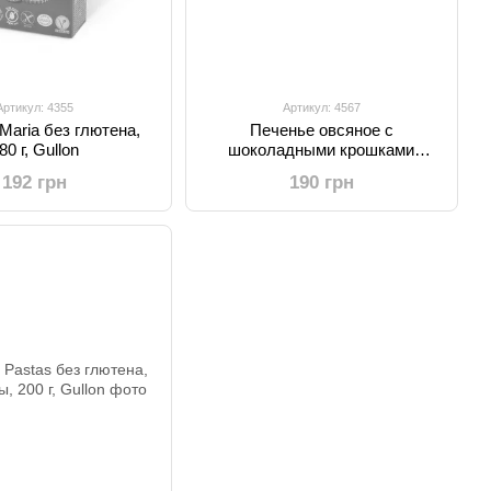
Артикул: 4355
Артикул: 4567
Maria без глютена,
Печенье овсяное с
80 г, Gullon
шоколадными крошками
безглютеновое, 220 г, Gullon
192 грн
190 грн