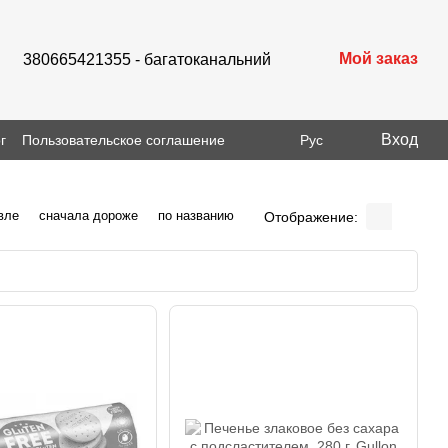
Мой заказ
380665421355 - багатоканальний
Вход
г
Пользовательское соглашение
Рус
вле
сначала дороже
по названию
Отображение: