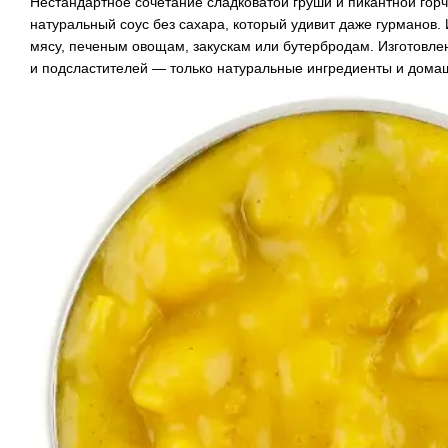
Нестандартное сочетание сладковатой груши и пикантной гор
натуральный соус без сахара, который удивит даже гурманов. 
мясу, печеным овощам, закускам или бутербродам. Изготовлен
и подсластителей — только натуральные ингредиенты и дома