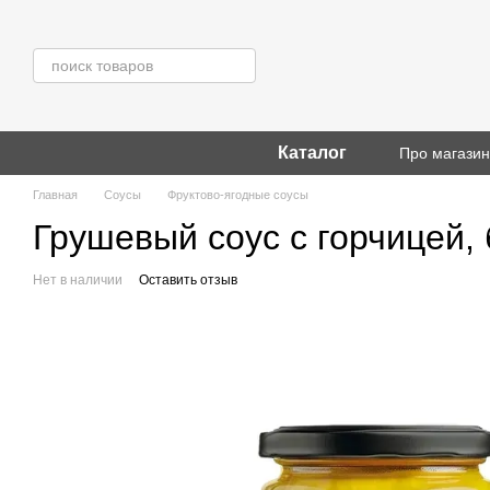
Перейти к основному контенту
Каталог
Про магази
Главная
Соусы
Фруктово-ягодные соусы
Грушевый соус с горчицей, б
Нет в наличии
Оставить отзыв