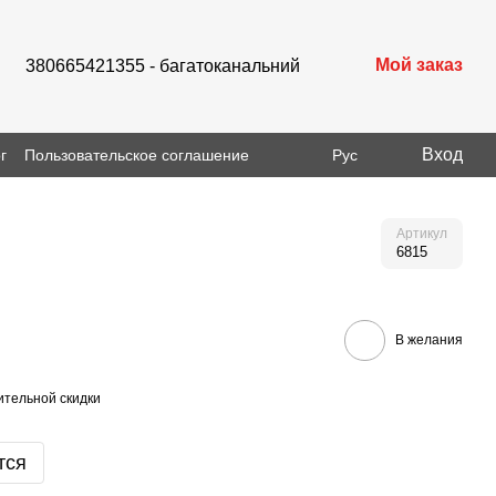
Мой заказ
380665421355 - багатоканальний
Вход
г
Пользовательское соглашение
Рус
Артикул
6815
В желания
тельной скидки
тся