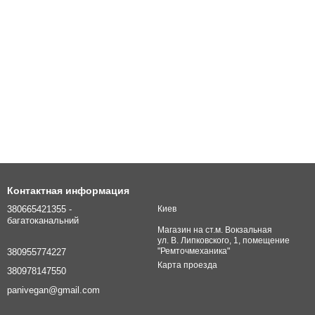
Контактная информация
380665421355 -
Киев
багатоканальний
Магазин на ст.м. Вокзальная
ул. В. Липковского, 1, помещение
"Ремточмеханика"
380955774227
Карта проезда
380978147550
panivegan@gmail.com