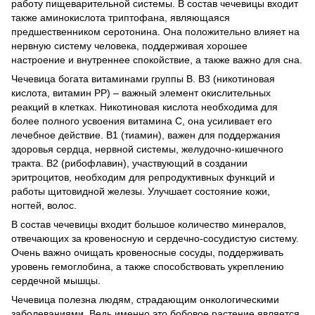
работу пищеварительной системы. В состав чечевицы входит
также аминокислота триптофана, являющаяся
предшественником серотонина. Она положительно влияет на
нервную систему человека, поддерживая хорошее
настроение и внутреннее спокойствие, а также важно для сна.
Чечевица богата витаминами группы B. B3 (никотиновая
кислота, витамин PP) – важный элемент окислительных
реакций в клетках. Никотиновая кислота необходима для
более полного усвоения витамина С, она усиливает его
лечебное действие. В1 (тиамин), важен для поддержания
здоровья сердца, нервной системы, желудочно-кишечного
тракта. B2 (рибофлавин), участвующий в создании
эритроцитов, необходим для репродуктивных функций и
работы щитовидной железы. Улучшает состояние кожи,
ногтей, волос.
В состав чечевицы входит большое количество минералов,
отвечающих за кровеносную и сердечно-сосудистую систему.
Очень важно очищать кровеносные сосуды, поддерживать
уровень гемоглобина, а также способствовать укреплению
сердечной мышцы.
Чечевица полезна людям, страдающим онкологическими
заболеваниями. Ведь именно это бобовое растение является