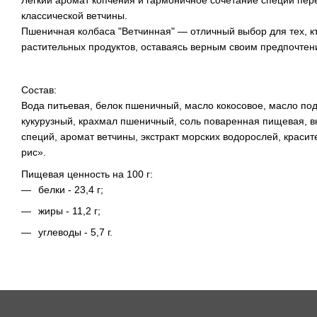
Легкий аромат копчения и гармоничное сочетание специй пер
классической ветчины.
Пшеничная колбаса "Ветчинная" — отличный выбор для тех, кт
растительных продуктов, оставаясь верным своим предпочтен
Состав:
Вода питьевая, белок пшеничный, масло кокосовое, масло по
кукурузный, крахмал пшеничный, соль поваренная пищевая, в
специй, аромат ветчины, экстракт морских водорослей, краси
рис».
Пищевая ценность на 100 г:
белки - 23,4 г;
жиры - 11,2 г;
углеводы - 5,7 г.