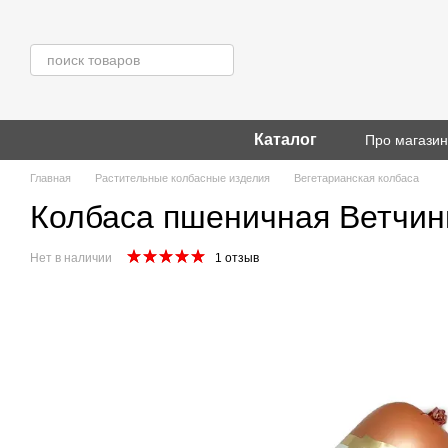
Перейти к основному контенту
Каталог
Про магази
Главная
Растительные колбасные изделия
Вегетарианская колбаса
Колбаса пшеничная Ветчин
Нет в наличии
1 отзыв