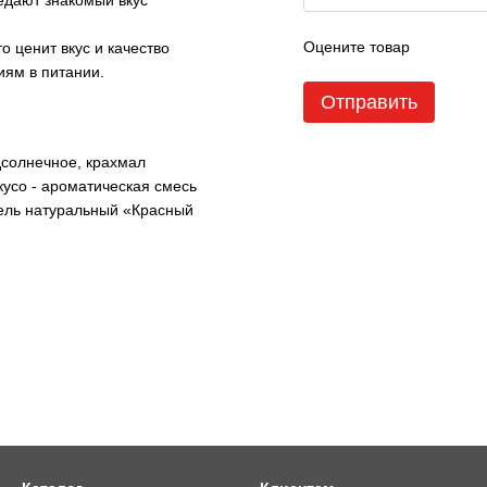
едают знакомый вкус
Оцените товар
о ценит вкус и качество
иям в питании.
Отправить
дсолнечное, крахмал
кусо - ароматическая смесь
тель натуральный «Красный