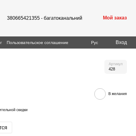
Мой заказ
380665421355 - багатоканальний
Вход
г
Пользовательское соглашение
Рус
Артикул
428
В желания
тельной скидки
тся