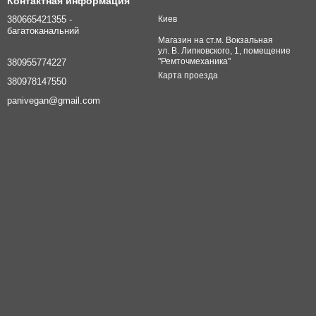
Контактная информация
380665421355 -
Киев
багатоканальний
Магазин на ст.м. Вокзальная
ул. В. Липковского, 1, помещение
"Ремточмеханика"
380955774227
Карта проезда
380978147550
panivegan@gmail.com