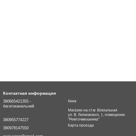
Контактная информация
380665421355 -
Киев
багатоканальний
Магазин на ст.м. Вокзальная
ул. В. Липковского, 1, помещение
"Ремточмеханика"
380955774227
Карта проезда
380978147550