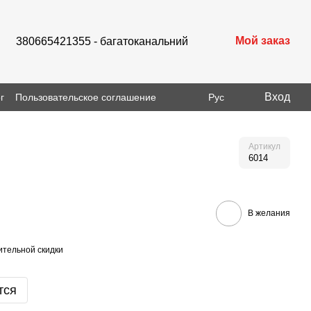
Мой заказ
380665421355 - багатоканальний
Вход
г
Пользовательское соглашение
Рус
Артикул
6014
В желания
тельной скидки
тся