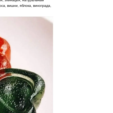
тин, эхинацея, натуральный
са, вишни, яблока, винограда,