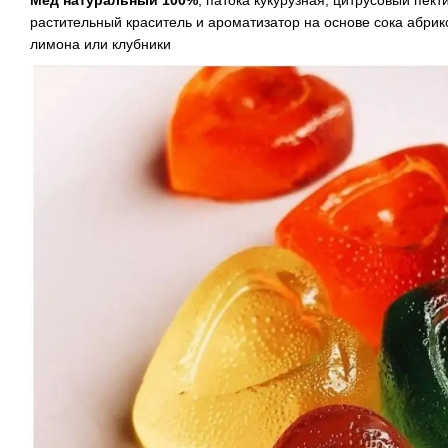
Мед натуральный 100%
, патока кукурузная, цитрусовый пек
растительный краситель и ароматизатор на основе сока абрико
лимона или клубники