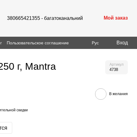
Мой заказ
380665421355 - багатоканальний
Вход
г
Пользовательское соглашение
Рус
50 г, Mantra
Артикул
4738
В желания
тельной скидки
тся