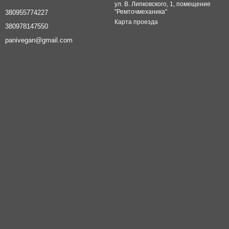
ул. В. Липковского, 1, помещение
"Ремточмеханика"
380955774227
Карта проезда
380978147550
panivegan@gmail.com