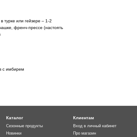
в турке или гейзере – 1-2
чашке, френч-прессе (настоять
и
в с имбирем
Каталог
Клиентам
Сезонные продукты
Вход в личный кабинет
Новинки
Про магазин