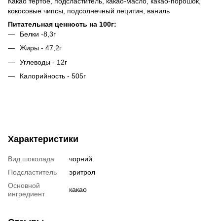
Какао тертое, подсластитель, какао-масло, какао-порошок,
кокосовые чипсы, подсолнечный лецитин, ваниль
Питательная ценность на 100г:
Белки -8,3г
Жиры - 47,2г
Углеводы - 12г
Калорийность - 505г
Характеристики
Вид шоколада
чорний
Подсластитель
эритрол
Основной
какао
ингредиент