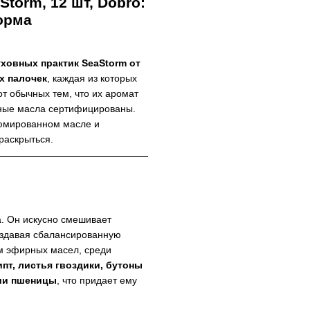
torm, 12 шт, Dobro:
орма
ховных практик SeaStorm от
х палочек
, каждая из которых
от обычных тем, что их аромат
нные масла сертифицированы.
юмированном масле и
раскрыться.
. Он искусно смешивает
оздавая сбалансированную
м эфирных масел, среди
пт, листья гвоздики, бутоны
ыши пшеницы
, что придает ему