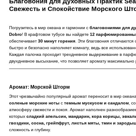
Благовония для Духовных Практик SeaS
Свежесть и Спокойствие Морского Шт
Погрузитесь в мир океана и гармонии с
благовониями для ду
Dobro
! В крафтовом тубусе вы найдете
12 парфюмированны
обеспечивает
30 минут горения
. Эти благовония отличаются 
быстро и безопасно наполняет комнату, ведь все использова
Каждая палочка проходит трехдневное выдерживание в парф
двухдневное высыхание, что позволяет аромату максимально 
Аромат: Морской Шторм
Этот чрезвычайно популярный аромат переносит в мир океана
соленые морские ноты
с
темным мускусом и сандалом
, с
атмосферу свежести и покоя. Аромат наполнен разнообразие
которых
сладкий апельсин, мандарин, кора корицы, эвкали
гвоздики, сосна, грейпфрут, листья мяты, тмин и зарод
сложность и глубину.