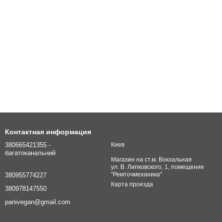
Контактная информация
380665421355 -
Киев
багатоканальний
Магазин на ст.м. Вокзальная
ул. В. Липковского, 1, помещение
"Ремточмеханика"
380955774227
Карта проезда
380978147550
panivegan@gmail.com