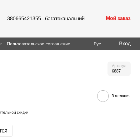
Мой заказ
380665421355 - багатоканальний
Вход
г
Пользовательское соглашение
Рус
Артикул
6887
В желания
тельной скидки
тся