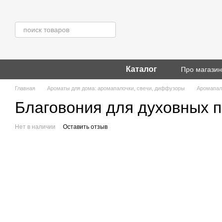
Перейти к основному контенту
Каталог
Про магази
Главная
Ароматы для дома: аромапалочки, свечи, диффузоры
Аромапал
Благовония для духовных п
Нет в наличии
Оставить отзыв