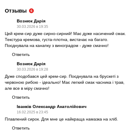
Отзывы
6
Вознюк Дарія
30.03.2026 в 19:35
Цей крем-сир дуже сирно-сирний! Має дуже насичений смак.
Текстура кремова, густа-плотна, вистачає на багато.
Поєднувала на канапку з виноградом - дуже смачно!
Ответить
Вознюк Дарія
30.03.2026 в 19:28
Дуже сподобався цей крем-сир. Поєднувала на брускеті з
червоною рибою - ідеально! Має легкий смак часника і трав,
але все в міру смачно!
Ответить
Іванків Олександр Анатолійович
16.02.2025 в 23:45
Плавлений сирок. Для мне це найкраща намазка на хліб.
Ответить