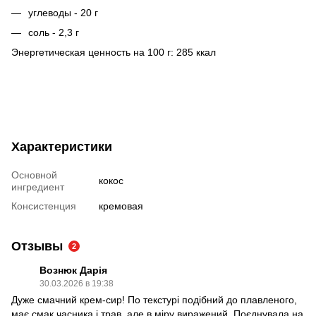
углеводы - 20 г
соль - 2,3 г
Энергетическая ценность на 100 г: 285 ккал
Характеристики
Основной
кокос
ингредиент
Консистенция
кремовая
Отзывы
2
Вознюк Дарія
30.03.2026 в 19:38
Дуже смачний крем-сир! По текстурі подібний до плавленого,
має смак часника і трав, але в міру виражений. Поєднувала на