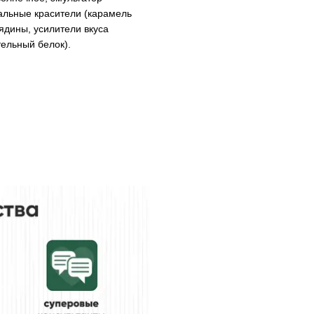
ральные красители (карамель
ядины, усилители вкуса
тельный белок).