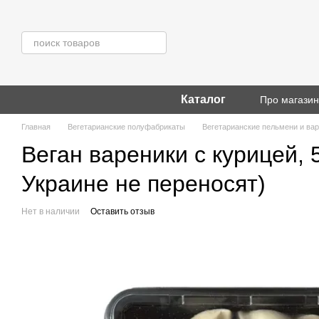
Перейти к основному контенту
Каталог
Про магази
Главная
Вегетарианские полуфабрикаты
Вегетарианские пельмени и ва
Веган вареники с курицей, 5
Украине не переносят)
Нет в наличии
Оставить отзыв