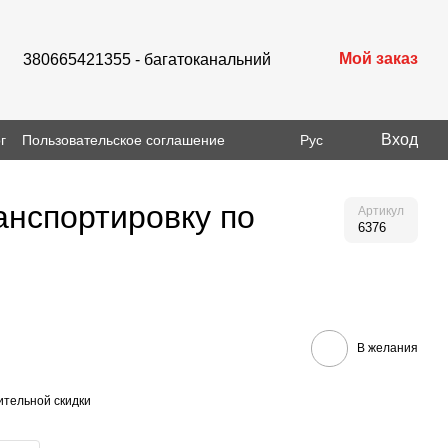
Мой заказ
380665421355 - багатоканальний
Вход
г
Пользовательское соглашение
Рус
ранспортировку по
Артикул
6376
В желания
тельной скидки