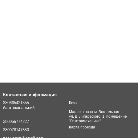
Контактная информация
380665421355 -
Киев
багатоканальний
Магазин на ст.м. Вокзальная
ул. В. Липковского, 1, помещение
"Ремточмеханика"
380955774227
Карта проезда
380978147550