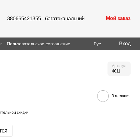
Мой заказ
380665421355 - багатоканальний
Вход
г
Пользовательское соглашение
Рус
Артикул
4611
В желания
тельной скидки
тся