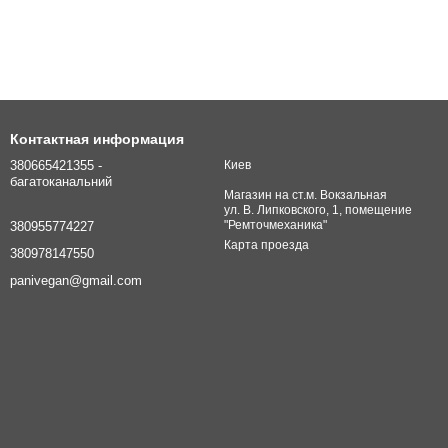
Контактная информация
380665421355 -
Киев
багатоканальний
Магазин на ст.м. Вокзальная
ул. В. Липковского, 1, помещение
"Ремточмеханика"
380955774227
Карта проезда
380978147550
panivegan@gmail.com