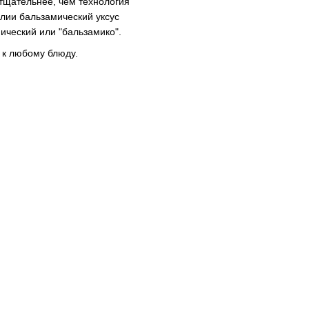
 тщательнее, чем технология
алии бальзамический уксус
ический или "бальзамико".
 к любому блюду.