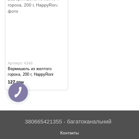
Артикул: 4349
Вермишель из желтого
гороха, 200 г, HappyRoni
127 грн
380665421355 - багатоканальний
Контакты