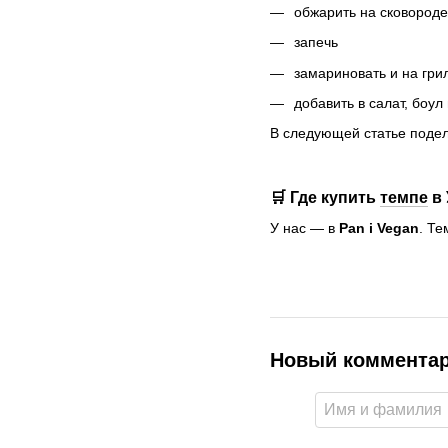
обжарить на сковороде
запечь
замариновать и на гри
добавить в салат, боул
В следующей статье подел
🛒 Где купить
темпе
в 
У нас — в
Pan i Vegan
. Те
Новый коммента