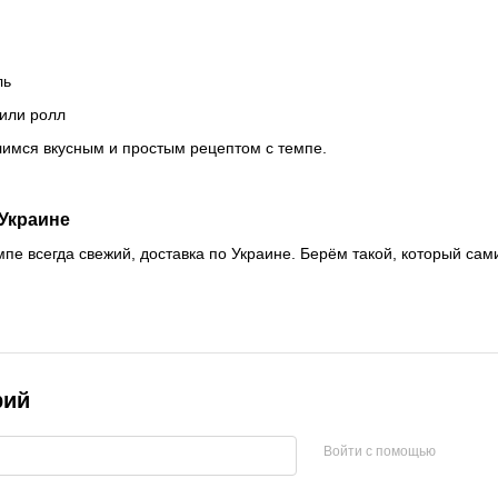
ль
 или ролл
имся вкусным и простым рецептом с темпе.
Украине
мпе всегда свежий, доставка по Украине. Берём такой, который сам
рий
Войти с помощью