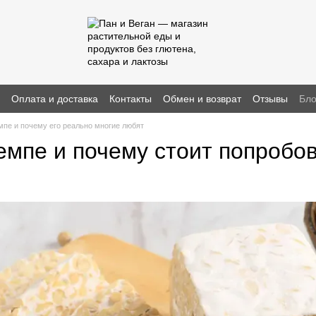
н
Оплата и доставка
Контакты
Обмен и возврат
Отзывы
Бло
емпе и почему его реально многие любят
емпе и почему стоит попробо