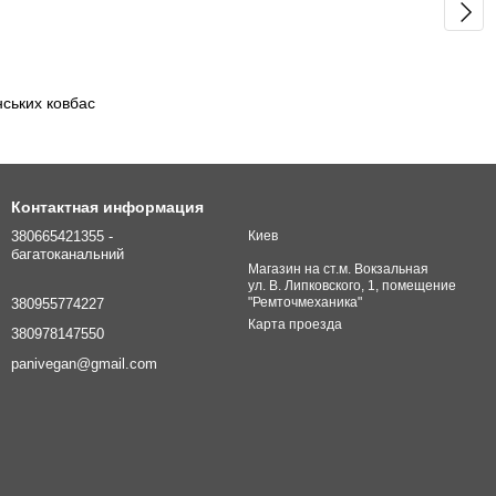
нських ковбас
Контактная информация
380665421355 -
Киев
багатоканальний
Магазин на ст.м. Вокзальная
ул. В. Липковского, 1, помещение
"Ремточмеханика"
380955774227
Карта проезда
380978147550
panivegan@gmail.com