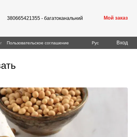
Мой заказ
380665421355 - багатоканальний
Вход
г
Пользовательское соглашение
Рус
вать