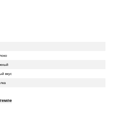
локо
ежный
ый вкус
лка
темпе